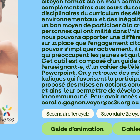
citoyen format clé en main perm
complémentaires aux cours du se
disciplinaires du curriculum des é
environnementaux et des inégalit
un bon moyen de participer à la c
personnes qui ont milité dans l’hi
nous pouvons apporter une différe
sur la place que l’engagement cit
pouvoir s’impliquer activement, il
qui préoccupent les jeunes et qui
Cet outil est composé d’un guid
l’enseignant·e, d’un cahier de l’é
Powerpoint. On y retrouve des m
ludiques qui favorisent la particip
proposé des mises en actions conc
et ainsi leur permettre de dévelop
la communauté. Pour avoir accès
coralie.gagnon.voyer@cs3r.org ou
Secondaire 1er cycle
Secondaire 2e cyc
Guide d’animation
Cahier