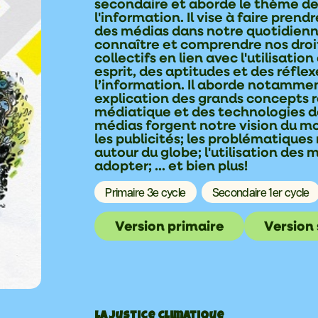
secondaire et aborde le thème de
l'information. Il vise à faire pren
des médias dans notre quotidienn
connaître et comprendre nos droit
collectifs en lien avec l'utilisati
esprit, des aptitudes et des réfle
l’information. Il aborde notammen
explication des grands concepts re
médiatique et des technologies de
médias forgent notre vision du mo
les publicités; les problématiques
autour du globe; l'utilisation des
adopter; ... et bien plus!
Primaire 3e cycle
Secondaire 1er cycle
Version primaire
Version
La justice climatique