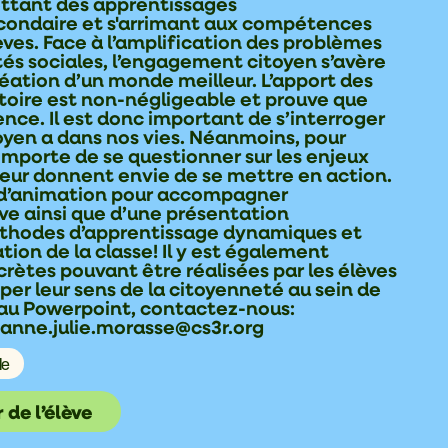
ettant des apprentissages
condaire et s'arrimant aux compétences
lèves. Face à l’amplification des problèmes
és sociales, l’engagement citoyen s’avère
réation d’un monde meilleur. L’apport des
stoire est non-négligeable et prouve que
nce. Il est donc important de s’interroger
oyen a dans nos vies. Néanmoins, pour
 importe de se questionner sur les enjeux
 leur donnent envie de se mettre en action.
e d’animation pour accompagner
lève ainsi que d’une présentation
éthodes d’apprentissage dynamiques et
ation de la classe! Il y est également
rètes pouvant être réalisées par les élèves
per leur sens de la citoyenneté au sein de
 au Powerpoint, contactez-nous:
 anne.julie.morasse@cs3r.org
le
 de l’élève