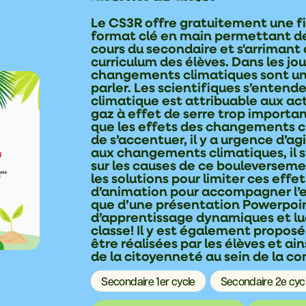
Le CS3R offre gratuitement une fi
format clé en main permettant d
cours du secondaire et s'arrimant
curriculum des élèves. Dans les jour
changements climatiques sont un 
parler. Les scientifiques s’enten
climatique est attribuable aux ac
gaz à effet de serre trop important
que les effets des changements cl
de s’accentuer, il y a urgence d’agi
aux changements climatiques, il 
sur les causes de ce bouleversem
les solutions pour limiter ces effe
d’animation pour accompagner l’en
que d’une présentation Powerpoi
d’apprentissage dynamiques et ludi
classe! Il y est également propos
être réalisées par les élèves et ai
de la citoyenneté au sein de la 
Secondaire 1er cycle
Secondaire 2e cyc