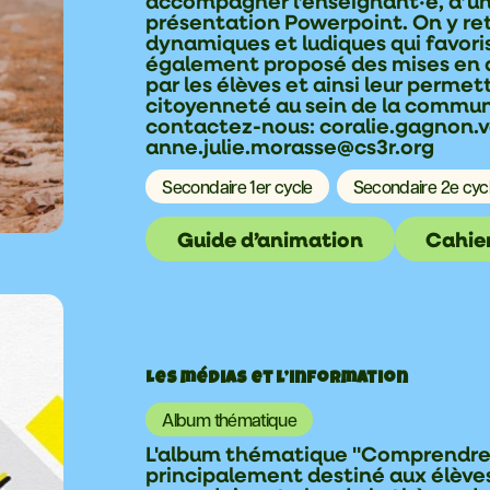
accompagner l’enseignant·e, d’un 
présentation Powerpoint. On y r
dynamiques et ludiques qui favorise
également proposé des mises en a
par les élèves et ainsi leur permet
citoyenneté au sein de la commun
contactez-nous: coralie.gagnon.v
anne.julie.morasse@cs3r.org
Secondaire 1er cycle
Secondaire 2e cyc
Guide d’animation
Cahier
Les médias et l’information
Album thématique
L'album thématique "Comprendre po
principalement destiné aux élèves 