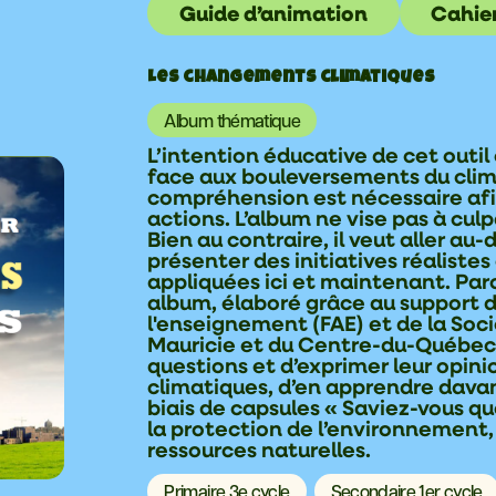
Guide d’animation
Cahier
Les changements climatiques
Album thématique
L’intention éducative de cet outil 
face aux bouleversements du clima
compréhension est nécessaire afi
actions. L’album ne vise pas à culp
Bien au contraire, il veut aller a
présenter des initiatives réaliste
appliquées ici et maintenant. Parc
album, élaboré grâce au support 
l'enseignement (FAE) et de la Soc
Mauricie et du Centre-du-Québec,
questions et d’exprimer leur opin
climatiques, d’en apprendre davant
biais de capsules « Saviez-vous q
la protection de l’environnement, l
ressources naturelles.
Primaire 3e cycle
Secondaire 1er cycle